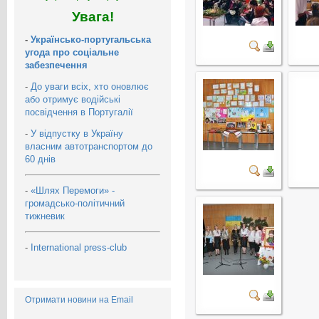
Увага!
-
Українсько-португальська
угода про соціальне
забезпечення
-
До уваги всіх, хто оновлює
або отримує водійські
посвідчення в Португалії
-
У відпустку в Україну
власним автотранспортом до
60 днів
-
«Шлях Перемоги» -
громадсько-політичний
тижневик
-
International press-club
Отримати новини на Email