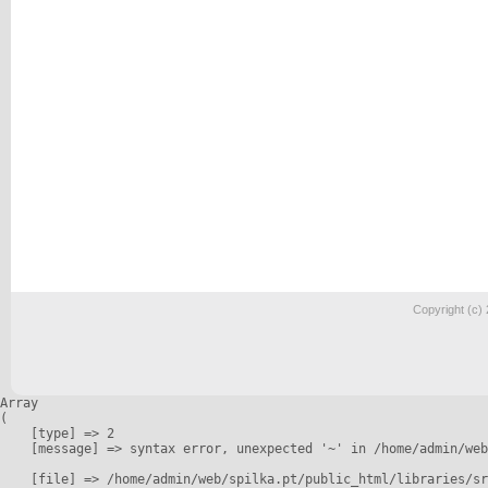
Copyright (c)
Array

(

    [type] => 2

    [message] => syntax error, unexpected '~' in /home/admin/web
    [file] => /home/admin/web/spilka.pt/public_html/libraries/sr