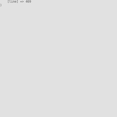
    [line] => 469
