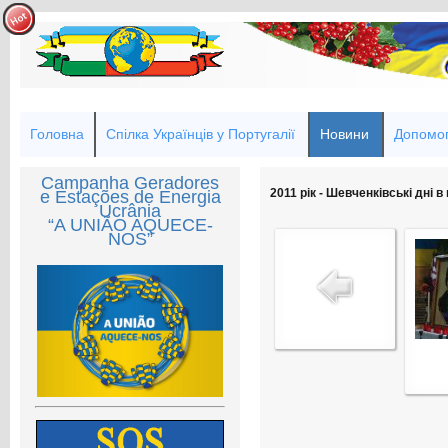
Головна
Спілка Українців у Португалії
Новини
Допомог
Campanha Geradores
2011 рік - Шевченківські дні в
e Estações de Energia
Ucrânia
“A UNIÃO AQUECE-
NOS”