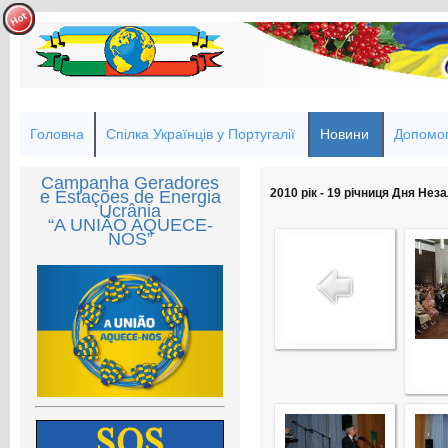
Головна
Спілка Українців у Португалії
Новини
Допомог
Campanha Geradores
2010 рік - 19 річниця Дня Нез
e Estações de Energia
Ucrânia
“A UNIÃO AQUECE-
NOS”