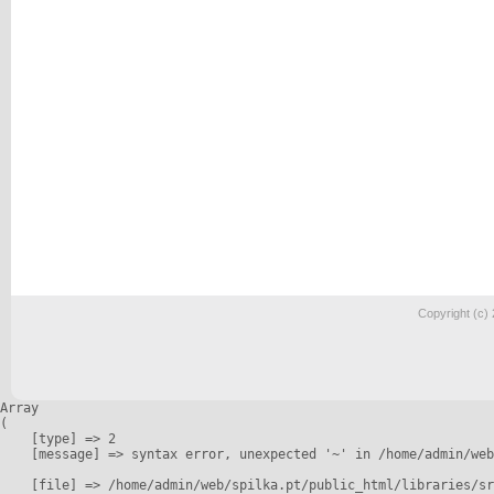
Copyright (c)
Array

(

    [type] => 2

    [message] => syntax error, unexpected '~' in /home/admin/web
    [file] => /home/admin/web/spilka.pt/public_html/libraries/sr