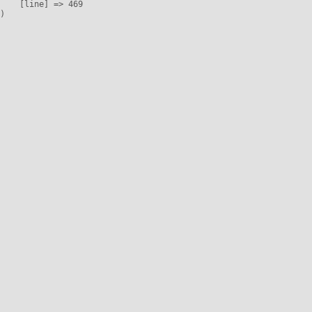
    [line] => 469
