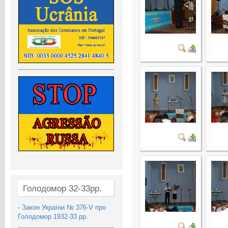
Голодомор 32-33рр.
-
Закон України № 376-V про
Голодомор 1932-33 рр.