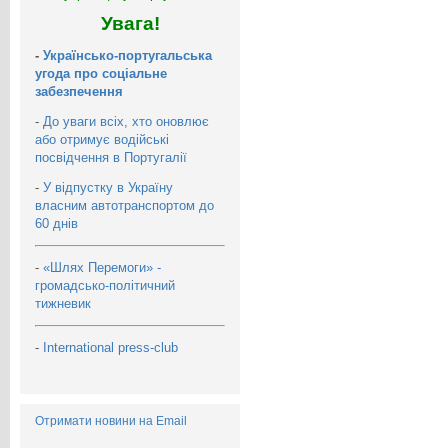
Увага!
-
Українсько-португальська
угода про соціальне
забезпечення
-
До уваги всіх, хто оновлює
або отримує водійські
посвідчення в Португалії
-
У відпустку в Україну
власним автотранспортом до
60 днів
-
«Шлях Перемоги» -
громадсько-політичний
тижневик
-
International press-club
Отримати новини на Email