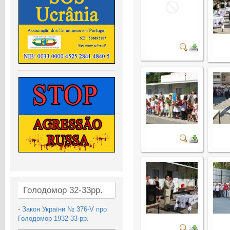
Голодомор 32-33рр.
-
Закон України № 376-V про
Голодомор 1932-33 рр.