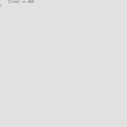
    [line] => 469
