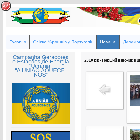
Головна
Спілка Українців у Португалії
Новини
Допомог
Campanha Geradores
2010 рік - Перший дзвоник в 
e Estações de Energia
Ucrânia
“A UNIÃO AQUECE-
NOS”