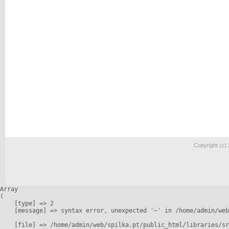
Copyright (c)
Array

(

    [type] => 2

    [message] => syntax error, unexpected '~' in /home/admin/web
    [file] => /home/admin/web/spilka.pt/public_html/libraries/sr