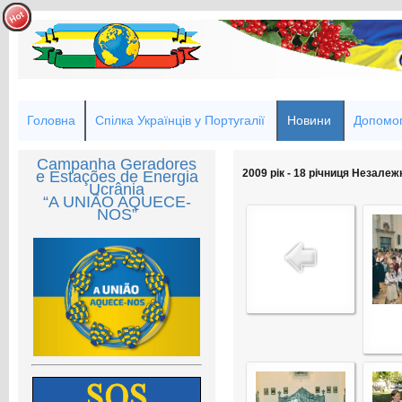
Головна
Спілка Українців у Португалії
Новини
Допомог
Campanha Geradores
2009 рік - 18 річниця Незалеж
e Estações de Energia
Ucrânia
“A UNIÃO AQUECE-
NOS”