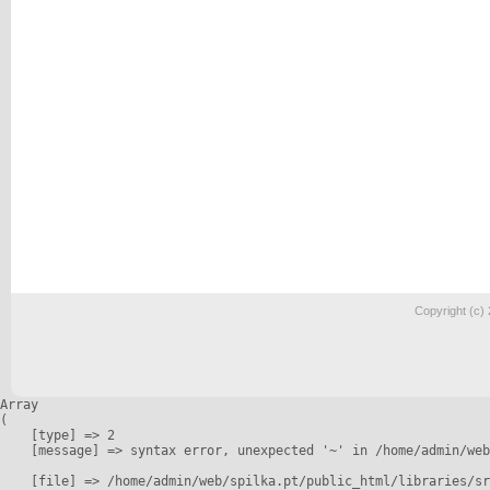
Copyright (c)
Array

(

    [type] => 2

    [message] => syntax error, unexpected '~' in /home/admin/web
    [file] => /home/admin/web/spilka.pt/public_html/libraries/sr