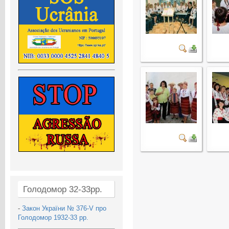
Голодомор 32-33рр.
-
Закон України № 376-V про
Голодомор 1932-33 рр.