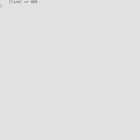
    [line] => 469
