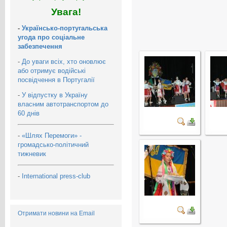
Увага!
-
Українсько-португальська
угода про соціальне
забезпечення
-
До уваги всіх, хто оновлює
або отримує водійські
посвідчення в Португалії
-
У відпустку в Україну
власним автотранспортом до
60 днів
-
«Шлях Перемоги» -
громадсько-політичний
тижневик
-
International press-club
Отримати новини на Email