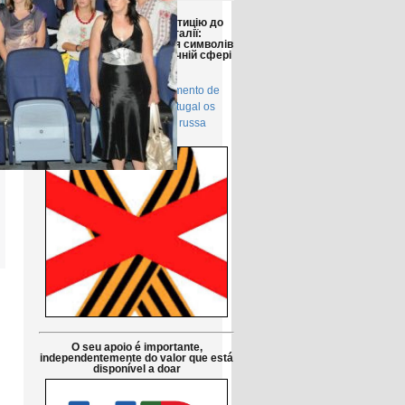
Друзі!
Просимо підтримати петицію до
Парламенту Португалії:
Заборонити використання символів
російської агресії в публічній сфері
в Португалії
Petição pública Ao Parlamento de
Portugal: Proibir em Portugal os
símbolos da agressão russa
O seu apoio é importante,
independentemente do valor que está
disponível a doar