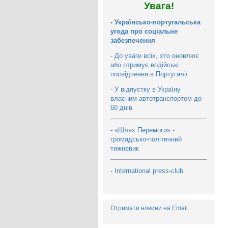
Увага!
-
Українсько-португальська
угода про соціальне
забезпечення
-
До уваги всіх, хто оновлює
або отримує водійські
посвідчення в Португалії
-
У відпустку в Україну
власним автотранспортом до
60 днів
-
«Шлях Перемоги» -
громадсько-політичний
тижневик
-
International press-club
Отримати новини на Email