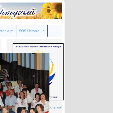
rania pt
SOS Ucrania ua
Товариство українок у Португалії