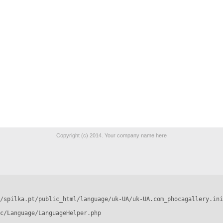
Copyright (c) 2014. Your company name here
/spilka.pt/public_html/language/uk-UA/uk-UA.com_phocagallery.ini
c/Language/LanguageHelper.php
