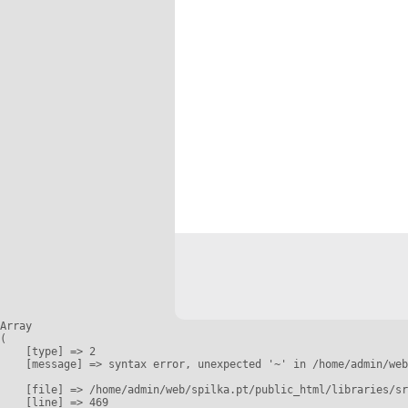
Array

(

    [type] => 2

    [message] => syntax error, unexpected '~' in /home/admin/web
    [file] => /home/admin/web/spilka.pt/public_html/libraries/sr
    [line] => 469
