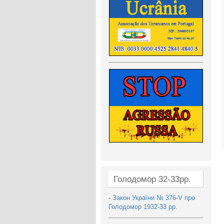
Голодомор 32-33рр.
-
Закон України № 376-V про
Голодомор 1932-33 рр.