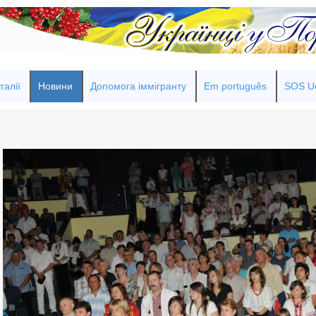
галії
Новини
Допомога іммігранту
Em português
SOS Uc