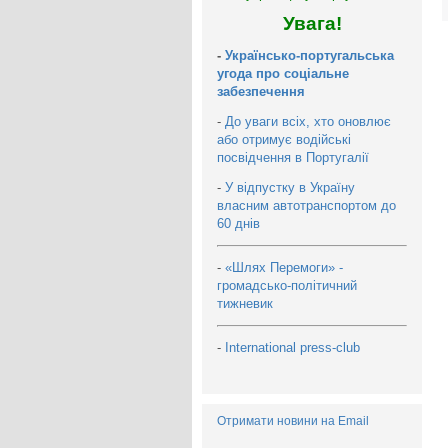
Увага!
-
Українсько-португальська
угода про соціальне
забезпечення
-
До уваги всіх, хто оновлює
або отримує водійські
посвідчення в Португалії
-
У відпустку в Україну
власним автотранспортом до
60 днів
-
«Шлях Перемоги» -
громадсько-політичний
тижневик
-
International press-club
Отримати новини на Email