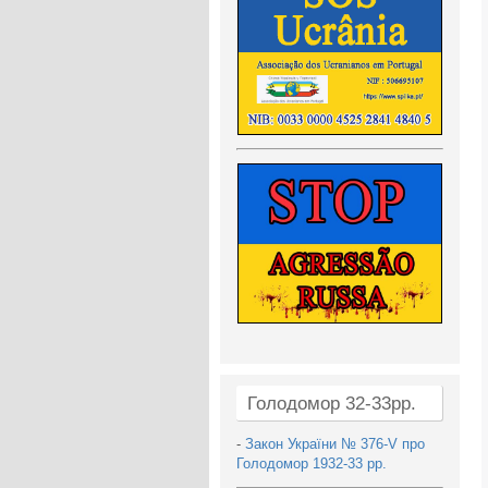
Голодомор 32-33рр.
-
Закон України № 376-V про
Голодомор 1932-33 рр.