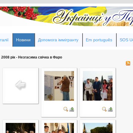
галії
Новини
Допомога іммігранту
Em português
SOS Uc
2008 рік - Незгасима свічка в Фаро