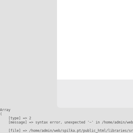
Array

(

    [type] => 2

    [message] => syntax error, unexpected '~' in /home/admin/web
    [file] => /home/admin/web/spilka.pt/public_html/libraries/sr