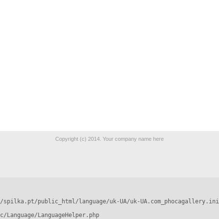
Copyright (c) 2014. Your company name here
/spilka.pt/public_html/language/uk-UA/uk-UA.com_phocagallery.ini
c/Language/LanguageHelper.php
