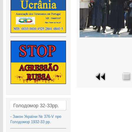
Голодомор 32-33рр.
-
Закон України № 376-V про
Голодомор 1932-33 рр.