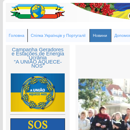
Головна
Спілка Українців у Португалії
Новини
Допомог
Campanha Geradores
e Estações de Energia
Ucrânia
“A UNIÃO AQUECE-
NOS”