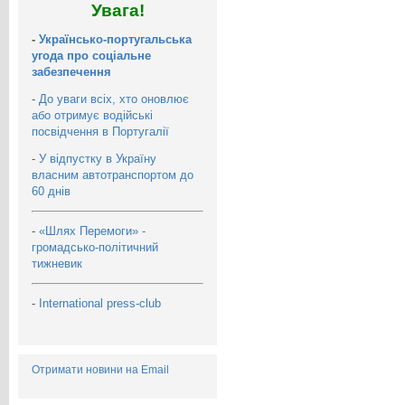
Увага!
-
Українсько-португальська
угода про соціальне
забезпечення
-
До уваги всіх, хто оновлює
або отримує водійські
посвідчення в Португалії
-
У відпустку в Україну
власним автотранспортом до
60 днів
-
«Шлях Перемоги» -
громадсько-політичний
тижневик
-
International press-club
Отримати новини на Email