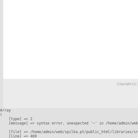
Copyright (c)
Array

(

    [type] => 2

    [message] => syntax error, unexpected '~' in /home/admin/web
    [file] => /home/admin/web/spilka.pt/public_html/libraries/sr
    [line] => 469
