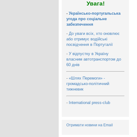
Увага!
-
Українсько-португальська
угода про соціальне
забезпечення
-
До уваги всіх, хто оновлює
або отримує водійські
посвідчення в Португалії
-
У відпустку в Україну
власним автотранспортом до
60 днів
-
«Шлях Перемоги» -
громадсько-політичний
тижневик
-
International press-club
Отримати новини на Email