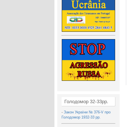
Голодомор 32-33рр.
-
Закон України № 376-V про
Голодомор 1932-33 рр.