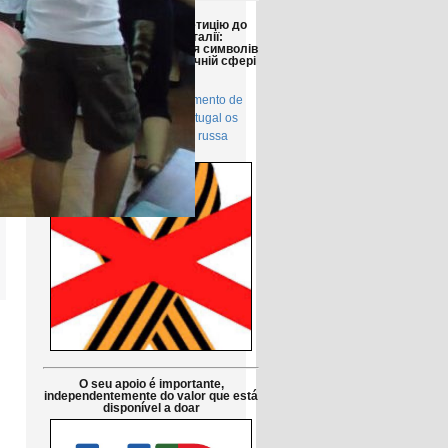
Друзі!
Просимо підтримати петицію до
Парламенту Португалії:
Заборонити використання символів
російської агресії в публічній сфері
в Португалії
Petição pública Ao Parlamento de
Portugal: Proibir em Portugal os
símbolos da agressão russa
O seu apoio é importante,
independentemente do valor que está
disponível a doar