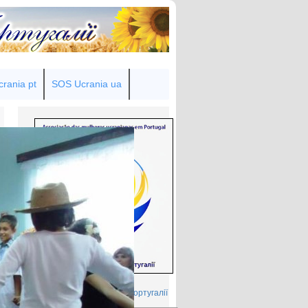
rania pt
SOS Ucrania ua
Товариство українок у Португалії