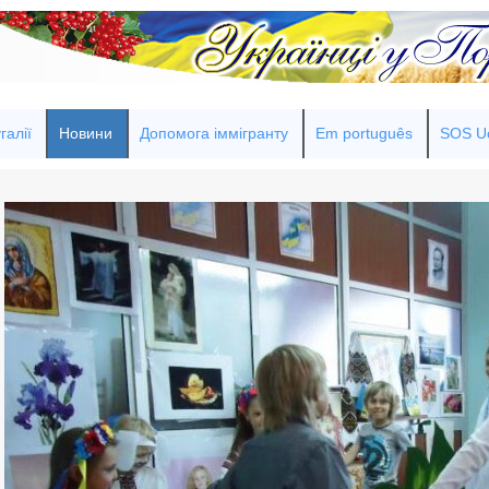
галії
Новини
Допомога іммігранту
Em português
SOS Uc