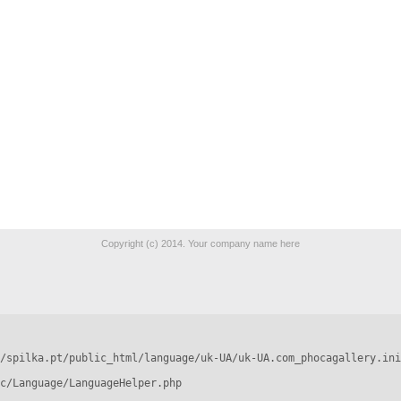
Copyright (c) 2014. Your company name here
/spilka.pt/public_html/language/uk-UA/uk-UA.com_phocagallery.ini
c/Language/LanguageHelper.php
