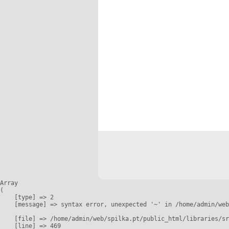
Array

(

    [type] => 2

    [message] => syntax error, unexpected '~' in /home/admin/web
    [file] => /home/admin/web/spilka.pt/public_html/libraries/sr
    [line] => 469
