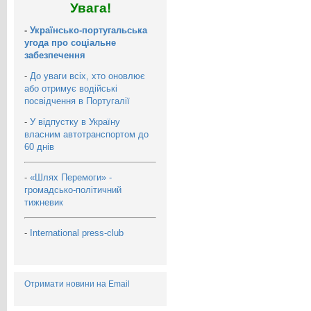
Увага!
-
Українсько-португальська
угода про соціальне
забезпечення
-
До уваги всіх, хто оновлює
або отримує водійські
посвідчення в Португалії
-
У відпустку в Україну
власним автотранспортом до
60 днів
-
«Шлях Перемоги» -
громадсько-політичний
тижневик
-
International press-club
Отримати новини на Email