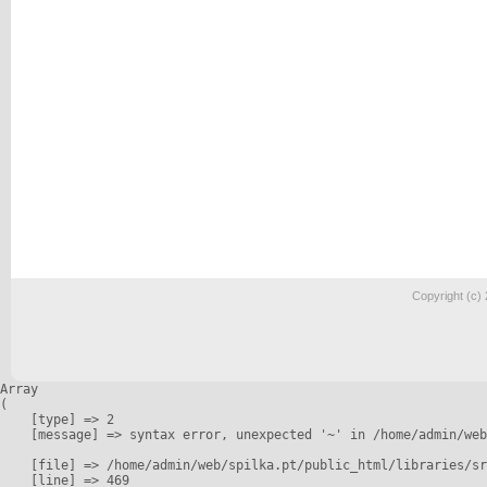
Copyright (c)
Array

(

    [type] => 2

    [message] => syntax error, unexpected '~' in /home/admin/web
    [file] => /home/admin/web/spilka.pt/public_html/libraries/sr
    [line] => 469
