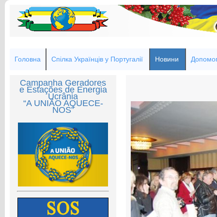
Головна
Спілка Українців у Португалії
Новини
Допомог
Campanha Geradores
e Estações de Energia
Ucrânia
“A UNIÃO AQUECE-
NOS”