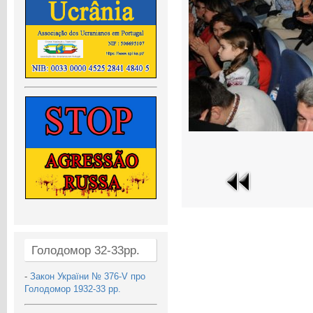
Голодомор 32-33рр.
-
Закон України № 376-V про
Голодомор 1932-33 рр.