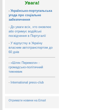
Увага!
-
Українсько-португальська
угода про соціальне
забезпечення
-
До уваги всіх, хто оновлює
або отримує водійські
посвідчення в Португалії
-
У відпустку в Україну
власним автотранспортом до
60 днів
-
«Шлях Перемоги» -
громадсько-політичний
тижневик
-
International press-club
Отримати новини на Email