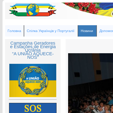
Головна
Спілка Українців у Португалії
Новини
Допомог
Campanha Geradores
e Estações de Energia
Ucrânia
“A UNIÃO AQUECE-
NOS”