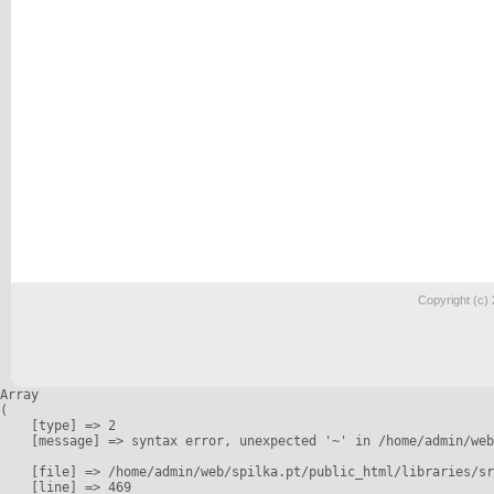
Copyright (c)
Array

(

    [type] => 2

    [message] => syntax error, unexpected '~' in /home/admin/web
    [file] => /home/admin/web/spilka.pt/public_html/libraries/sr
    [line] => 469
