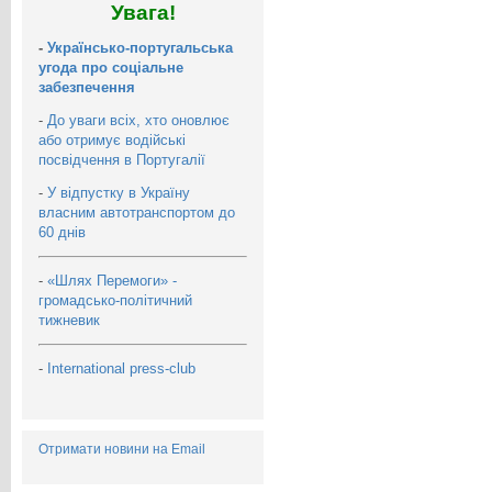
Увага!
-
Українсько-португальська
угода про соціальне
забезпечення
-
До уваги всіх, хто оновлює
або отримує водійські
посвідчення в Португалії
-
У відпустку в Україну
власним автотранспортом до
60 днів
-
«Шлях Перемоги» -
громадсько-політичний
тижневик
-
International press-club
Отримати новини на Email