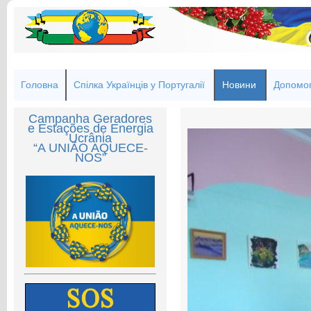
Головна
Спілка Українців у Португалії
Новини
Допомог
Campanha Geradores
e Estações de Energia
Ucrânia
“A UNIÃO AQUECE-
NOS”