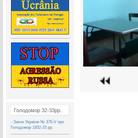
Голодомор 32-33рр.
-
Закон України № 376-V про
Голодомор 1932-33 рр.