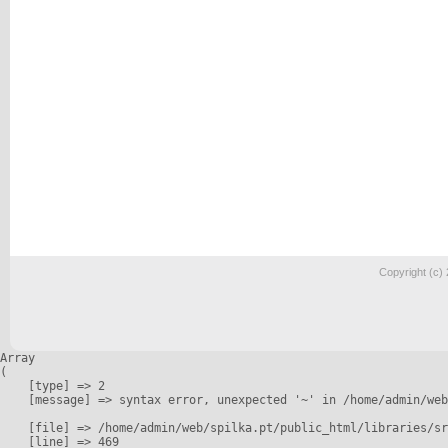
Copyright (c)
Array

(

    [type] => 2

    [message] => syntax error, unexpected '~' in /home/admin/web
    [file] => /home/admin/web/spilka.pt/public_html/libraries/sr
    [line] => 469
