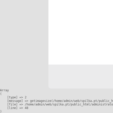
Array

(

    [type] => 2

    [message] => getimagesize(/home/admin/web/spilka.pt/public_h
    [file] => /home/admin/web/spilka.pt/public_html/administrato
    [line] => 48
