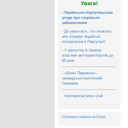
Увага!
-
Українсько-португальська
угода про соціальне
забезпечення
-
До уваги всіх, хто оновлює
або отримує водійські
посвідчення в Португалії
-
У відпустку в Україну
власним автотранспортом до
60 днів
-
«Шлях Перемоги» -
громадсько-політичний
тижневик
-
International press-club
Отримати новини на Email