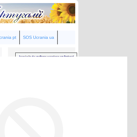
rania pt
SOS Ucrania ua
Товариство українок у Португалії