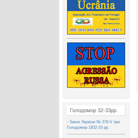
Голодомор 32-33рр.
-
Закон України № 376-V про
Голодомор 1932-33 рр.