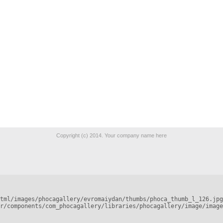
Copyright (c) 2014. Your company name here
tml/images/phocagallery/evromaiydan/thumbs/phoca_thumb_l_126.jpg
r/components/com_phocagallery/libraries/phocagallery/image/image