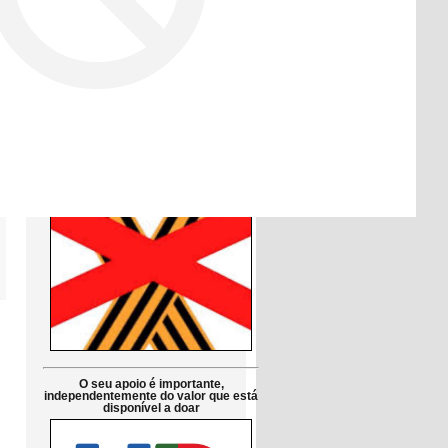
Друзі!
Просимо підтримати петицію до
Парламенту Португалії:
Заборонити використання символів
російської агресії в публічній сфері
в Португалії
Petição pública Ao Parlamento de
Portugal: Proibir em Portugal os
símbolos da agressão russa
O seu apoio é importante,
independentemente do valor que está
disponível a doar