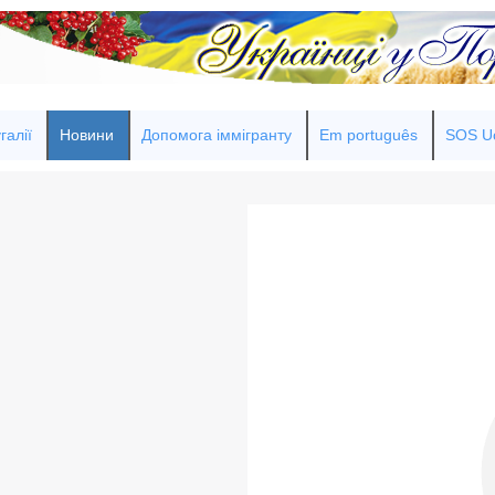
галії
Новини
Допомога іммігранту
Em português
SOS Uc