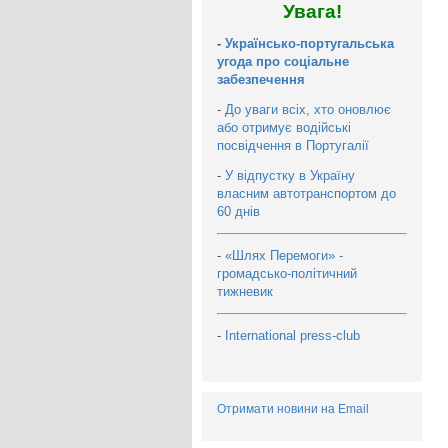
Увага!
-
Українсько-португальська
угода про соціальне
забезпечення
-
До уваги всіх, хто оновлює
або отримує водійські
посвідчення в Португалії
-
У відпустку в Україну
власним автотранспортом до
60 днів
-
«Шлях Перемоги» -
громадсько-політичний
тижневик
-
International press-club
Отримати новини на Email