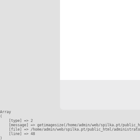
Array

(

    [type] => 2

    [message] => getimagesize(/home/admin/web/spilka.pt/public_h
    [file] => /home/admin/web/spilka.pt/public_html/administrato
    [line] => 48
