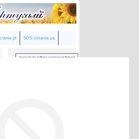
rania pt
SOS Ucrania ua
Товариство українок у Португалії