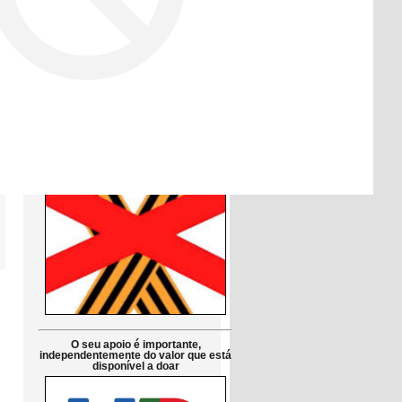
Друзі!
Просимо підтримати петицію до
Парламенту Португалії:
Заборонити використання символів
російської агресії в публічній сфері
в Португалії
Petição pública Ao Parlamento de
Portugal: Proibir em Portugal os
símbolos da agressão russa
O seu apoio é importante,
independentemente do valor que está
disponível a doar