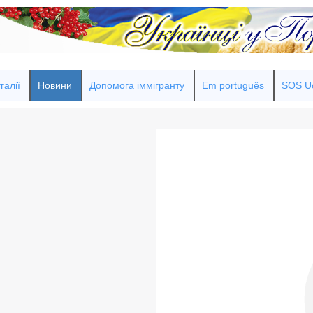
галії
Новини
Допомога іммігранту
Em português
SOS Uc