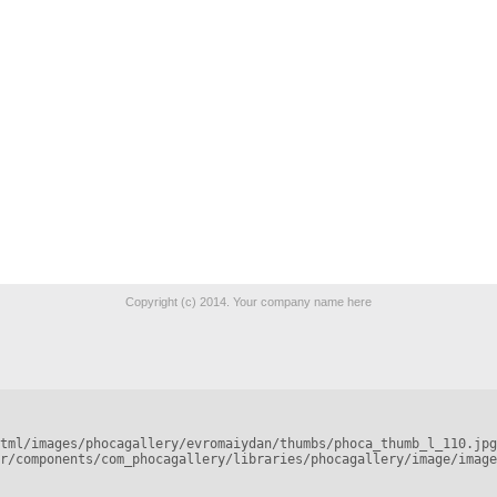
Copyright (c) 2014. Your company name here
tml/images/phocagallery/evromaiydan/thumbs/phoca_thumb_l_110.jpg
r/components/com_phocagallery/libraries/phocagallery/image/image