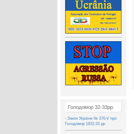
Голодомор 32-33рр.
-
Закон України № 376-V про
Голодомор 1932-33 рр.