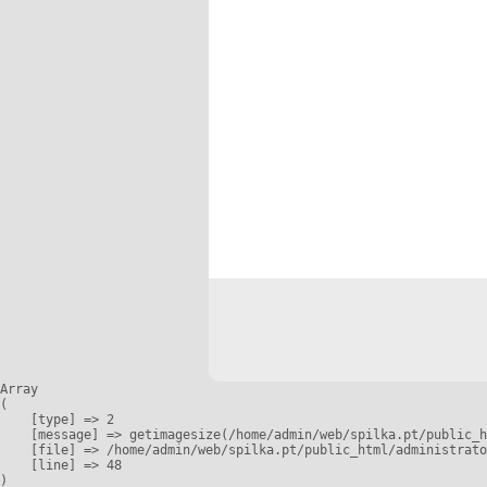
Array

(

    [type] => 2

    [message] => getimagesize(/home/admin/web/spilka.pt/public_h
    [file] => /home/admin/web/spilka.pt/public_html/administrato
    [line] => 48
