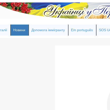
галії
Новини
Допомога іммігранту
Em português
SOS Uc