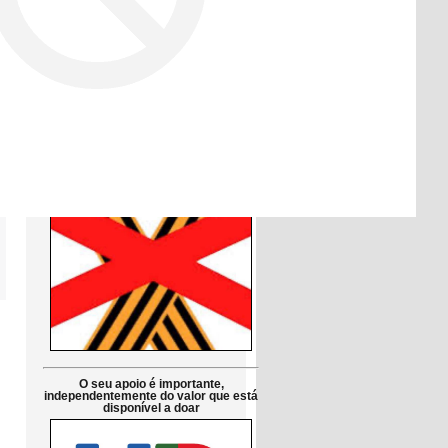
Друзі!
Просимо підтримати петицію до
Парламенту Португалії:
Заборонити використання символів
російської агресії в публічній сфері
в Португалії
Petição pública Ao Parlamento de
Portugal: Proibir em Portugal os
símbolos da agressão russa
O seu apoio é importante,
independentemente do valor que está
disponível a doar