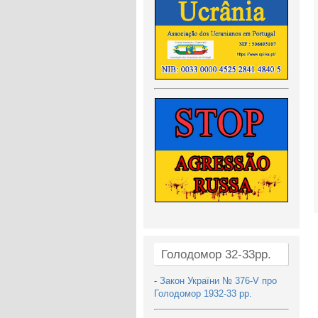
Голодомор 32-33рр.
-
Закон України № 376-V про
Голодомор 1932-33 рр.