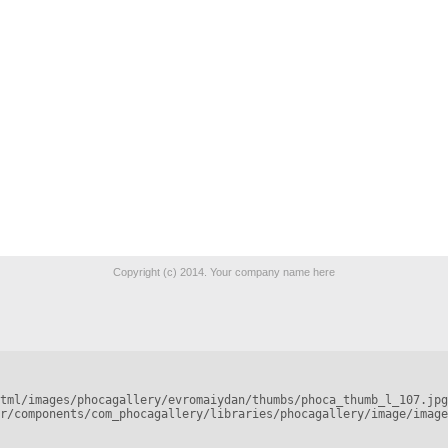
Copyright (c) 2014. Your company name here
tml/images/phocagallery/evromaiydan/thumbs/phoca_thumb_l_107.jpg
r/components/com_phocagallery/libraries/phocagallery/image/image