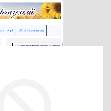
rania pt
SOS Ucrania ua
Товариство українок у Португалії