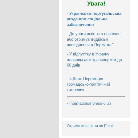
Увага!
-
Українсько-португальська
угода про соціальне
забезпечення
-
До уваги всіх, хто оновлює
або отримує водійські
посвідчення в Португалії
-
У відпустку в Україну
власним автотранспортом до
60 днів
-
«Шлях Перемоги» -
громадсько-політичний
тижневик
-
International press-club
Отримати новини на Email