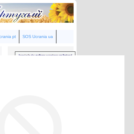
rania pt
SOS Ucrania ua
Товариство українок у Португалії