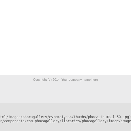
Copyright (c) 2014. Your company name here
tml/images/phocagallery/evromaiydan/thumbs/phoca_thumb_l_50.jpg)
r/components/com_phocagallery/libraries/phocagallery/image/image