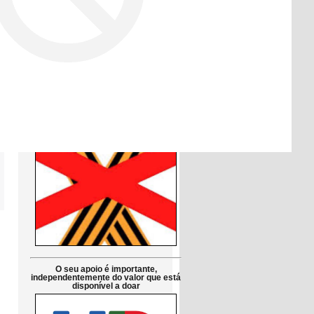
Друзі!
Просимо підтримати петицію до
Парламенту Португалії:
Заборонити використання символів
російської агресії в публічній сфері
в Португалії
Petição pública Ao Parlamento de
Portugal: Proibir em Portugal os
símbolos da agressão russa
O seu apoio é importante,
independentemente do valor que está
disponível a doar