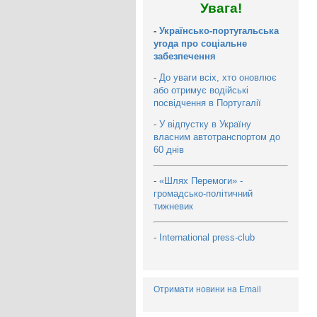
Увага!
-
Українсько-португальська
угода про соціальне
забезпечення
-
До уваги всіх, хто оновлює
або отримує водійські
посвідчення в Португалії
-
У відпустку в Україну
власним автотранспортом до
60 днів
-
«Шлях Перемоги» -
громадсько-політичний
тижневик
-
International press-club
Отримати новини на Email