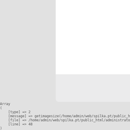
Array

(

    [type] => 2

    [message] => getimagesize(/home/admin/web/spilka.pt/public_h
    [file] => /home/admin/web/spilka.pt/public_html/administrato
    [line] => 48
