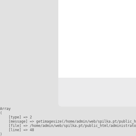
Array

(

    [type] => 2

    [message] => getimagesize(/home/admin/web/spilka.pt/public_h
    [file] => /home/admin/web/spilka.pt/public_html/administrato
    [line] => 48
