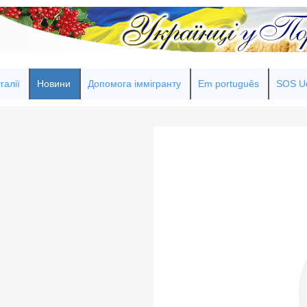
галії
Новини
Допомога іммігранту
Em português
SOS Uc