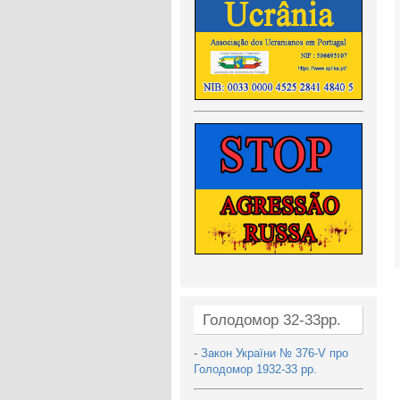
Голодомор 32-33рр.
-
Закон України № 376-V про
Голодомор 1932-33 рр.