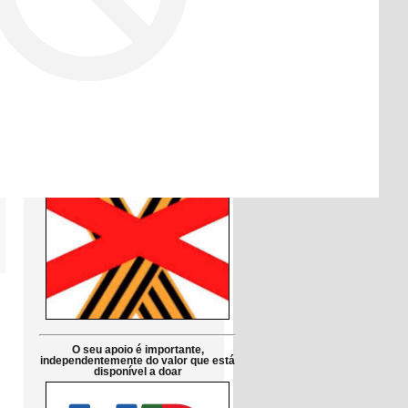
Друзі!
Просимо підтримати петицію до
Парламенту Португалії:
Заборонити використання символів
російської агресії в публічній сфері
в Португалії
Petição pública Ao Parlamento de
Portugal: Proibir em Portugal os
símbolos da agressão russa
O seu apoio é importante,
independentemente do valor que está
disponível a doar