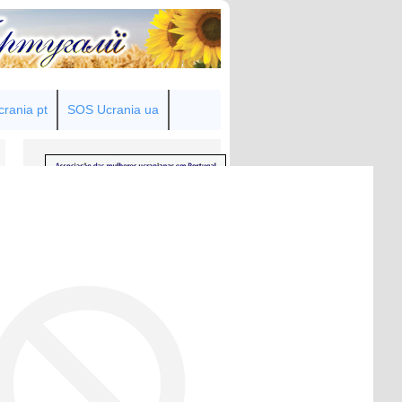
rania pt
SOS Ucrania ua
Товариство українок у Португалії