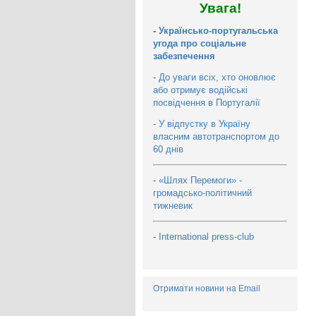
Увага!
-
Українсько-португальська
угода про соціальне
забезпечення
-
До уваги всіх, хто оновлює
або отримує водійські
посвідчення в Португалії
-
У відпустку в Україну
власним автотранспортом до
60 днів
-
«Шлях Перемоги» -
громадсько-політичний
тижневик
-
International press-club
Отримати новини на Email