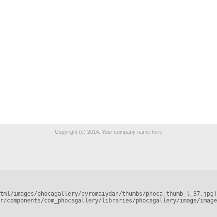
Copyright (c) 2014. Your company name here
tml/images/phocagallery/evromaiydan/thumbs/phoca_thumb_l_37.jpg)
r/components/com_phocagallery/libraries/phocagallery/image/image