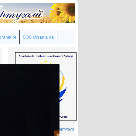
rania pt
SOS Ucrania ua
Товариство українок у Португалії