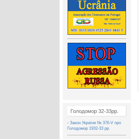
Голодомор 32-33рр.
-
Закон України № 376-V про
Голодомор 1932-33 рр.