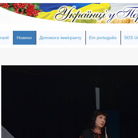
галії
Новини
Допомога іммігранту
Em português
SOS Uc