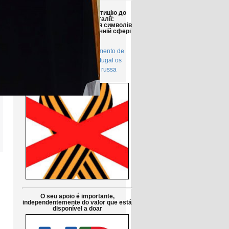
Друзі!
Просимо підтримати петицію до
Парламенту Португалії:
Заборонити використання символів
російської агресії в публічній сфері
в Португалії
Petição pública Ao Parlamento de
Portugal: Proibir em Portugal os
símbolos da agressão russa
O seu apoio é importante,
independentemente do valor que está
disponível a doar