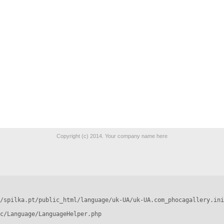
Copyright (c) 2014. Your company name here
/spilka.pt/public_html/language/uk-UA/uk-UA.com_phocagallery.ini
c/Language/LanguageHelper.php
