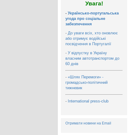
Увага!
-
Українсько-португальська
угода про соціальне
забезпечення
-
До уваги всіх, хто оновлює
або отримує водійські
посвідчення в Португалії
-
У відпустку в Україну
власним автотранспортом до
60 днів
-
«Шлях Перемоги» -
громадсько-політичний
тижневик
-
International press-club
Отримати новини на Email