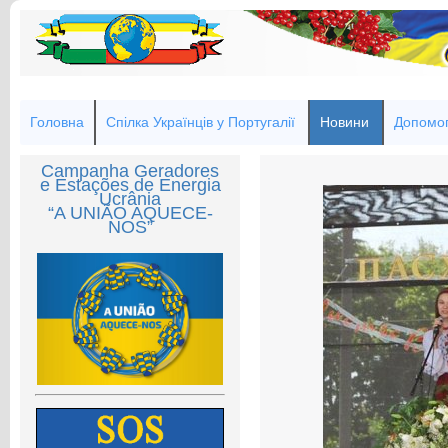
Головна
Спілка Українців у Португалії
Новини
Допомог
Campanha Geradores
e Estações de Energia
Ucrânia
“A UNIÃO AQUECE-
NOS”