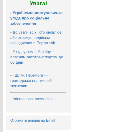
Увага!
-
Українсько-португальська
угода про соціальне
забезпечення
-
До уваги всіх, хто оновлює
або отримує водійські
посвідчення в Португалії
-
У відпустку в Україну
власним автотранспортом до
60 днів
-
«Шлях Перемоги» -
громадсько-політичний
тижневик
-
International press-club
Отримати новини на Email