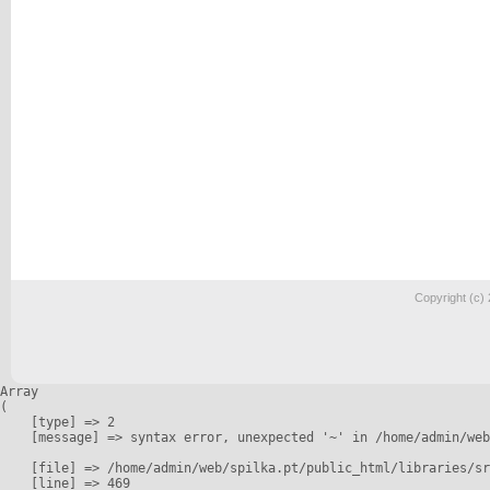
Copyright (c)
Array

(

    [type] => 2

    [message] => syntax error, unexpected '~' in /home/admin/web
    [file] => /home/admin/web/spilka.pt/public_html/libraries/sr
    [line] => 469
