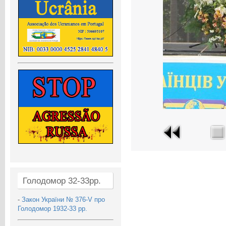
Голодомор 32-33рр.
-
Закон України № 376-V про
Голодомор 1932-33 рр.