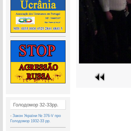
Голодомор 32-33рр.
-
Закон України № 376-V про
Голодомор 1932-33 рр.