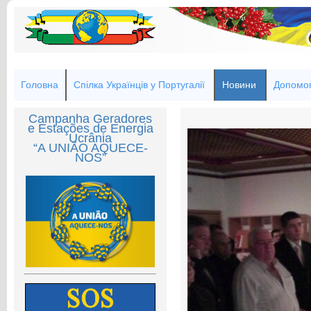
Головна
Спілка Українців у Португалії
Новини
Допомог
Campanha Geradores
e Estações de Energia
Ucrânia
“A UNIÃO AQUECE-
NOS”