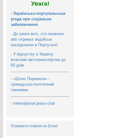
Увага!
-
Українсько-португальська
угода про соціальне
забезпечення
-
До уваги всіх, хто оновлює
або отримує водійські
посвідчення в Португалії
-
У відпустку в Україну
власним автотранспортом до
60 днів
-
«Шлях Перемоги» -
громадсько-політичний
тижневик
-
International press-club
Отримати новини на Email