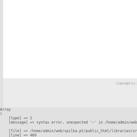
Copyright (c)
Array

(

    [type] => 2

    [message] => syntax error, unexpected '~' in /home/admin/web
    [file] => /home/admin/web/spilka.pt/public_html/libraries/sr
    [line] => 469
