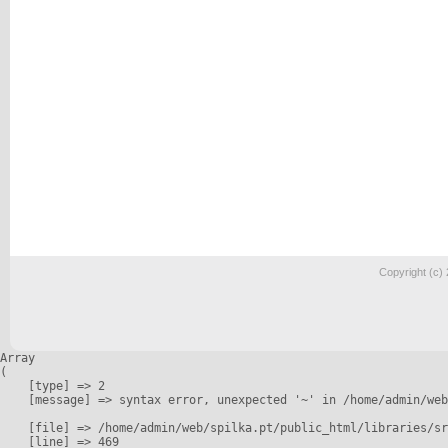
Copyright (c)
Array

(

    [type] => 2

    [message] => syntax error, unexpected '~' in /home/admin/web
    [file] => /home/admin/web/spilka.pt/public_html/libraries/sr
    [line] => 469
