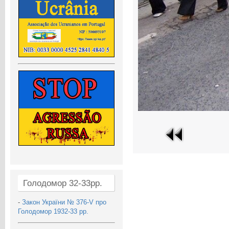
Голодомор 32-33рр.
-
Закон України № 376-V про
Голодомор 1932-33 рр.