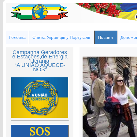
Головна
Спілка Українців у Португалії
Новини
Допомог
Campanha Geradores
e Estações de Energia
Ucrânia
“A UNIÃO AQUECE-
NOS”