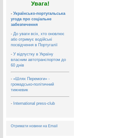
Увага!
-
Українсько-португальська
угода про соціальне
забезпечення
-
До уваги всіх, хто оновлює
або отримує водійські
посвідчення в Португалії
-
У відпустку в Україну
власним автотранспортом до
60 днів
-
«Шлях Перемоги» -
громадсько-політичний
тижневик
-
International press-club
Отримати новини на Email