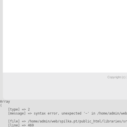
Copyright (c)
Array

(

    [type] => 2

    [message] => syntax error, unexpected '~' in /home/admin/web
    [file] => /home/admin/web/spilka.pt/public_html/libraries/sr
    [line] => 469
