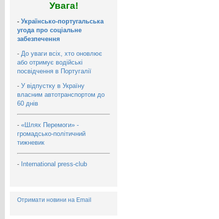
Увага!
-
Українсько-португальська
угода про соціальне
забезпечення
-
До уваги всіх, хто оновлює
або отримує водійські
посвідчення в Португалії
-
У відпустку в Україну
власним автотранспортом до
60 днів
-
«Шлях Перемоги» -
громадсько-політичний
тижневик
-
International press-club
Отримати новини на Email