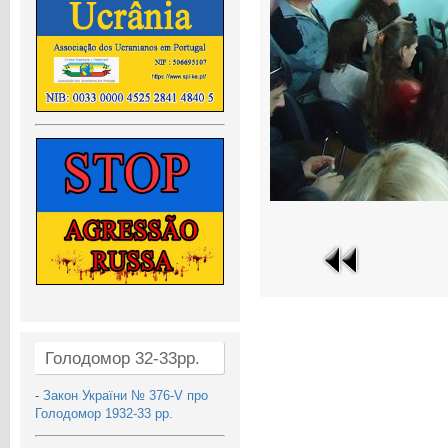
Голодомор 32-33рр.
-
Закон України № 376-V про
Голодомор 1932-33 рр.