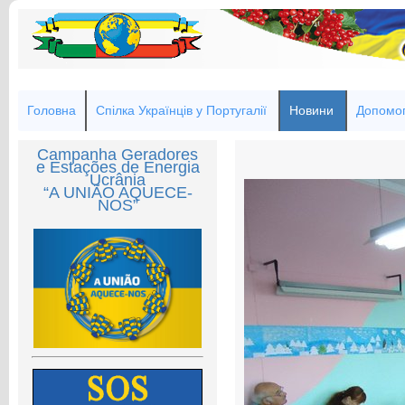
Головна
Спілка Українців у Португалії
Новини
Допомог
Campanha Geradores
e Estações de Energia
Ucrânia
“A UNIÃO AQUECE-
NOS”