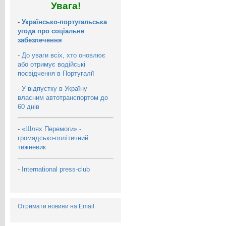
Увага!
-
Українсько-португальська
угода про соціальне
забезпечення
-
До уваги всіх, хто оновлює
або отримує водійські
посвідчення в Португалії
-
У відпустку в Україну
власним автотранспортом до
60 днів
-
«Шлях Перемоги» -
громадсько-політичний
тижневик
-
International press-club
Отримати новини на Email