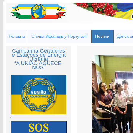
Головна
Спілка Українців у Португалії
Новини
Допомог
Campanha Geradores
e Estações de Energia
Ucrânia
“A UNIÃO AQUECE-
NOS”