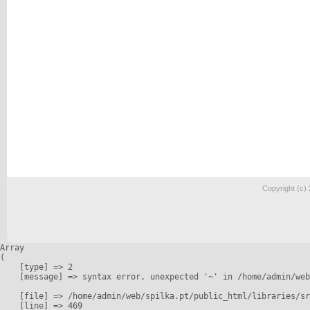
Copyright (c)
Array

(

    [type] => 2

    [message] => syntax error, unexpected '~' in /home/admin/web
    [file] => /home/admin/web/spilka.pt/public_html/libraries/sr
    [line] => 469
