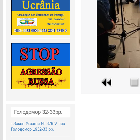
Голодомор 32-33рр.
-
Закон України № 376-V про
Голодомор 1932-33 рр.