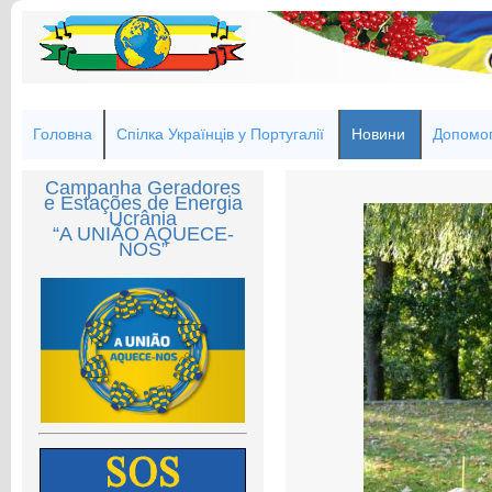
Головна
Спілка Українців у Португалії
Новини
Допомог
Campanha Geradores
e Estações de Energia
Ucrânia
“A UNIÃO AQUECE-
NOS”