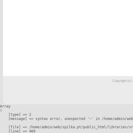
Copyright (c)
Array

(

    [type] => 2

    [message] => syntax error, unexpected '~' in /home/admin/web
    [file] => /home/admin/web/spilka.pt/public_html/libraries/sr
    [line] => 469
