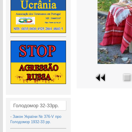
Голодомор 32-33рр.
-
Закон України № 376-V про
Голодомор 1932-33 рр.