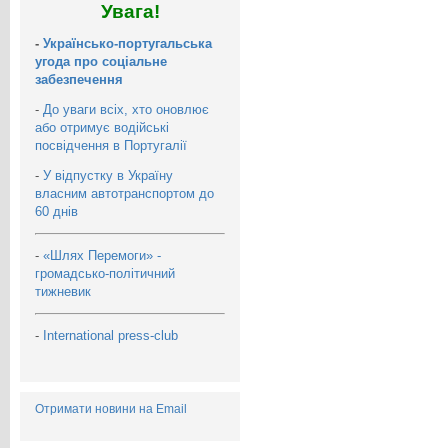
Увага!
-
Українсько-португальська
угода про соціальне
забезпечення
-
До уваги всіх, хто оновлює
або отримує водійські
посвідчення в Португалії
-
У відпустку в Україну
власним автотранспортом до
60 днів
-
«Шлях Перемоги» -
громадсько-політичний
тижневик
-
International press-club
Отримати новини на Email