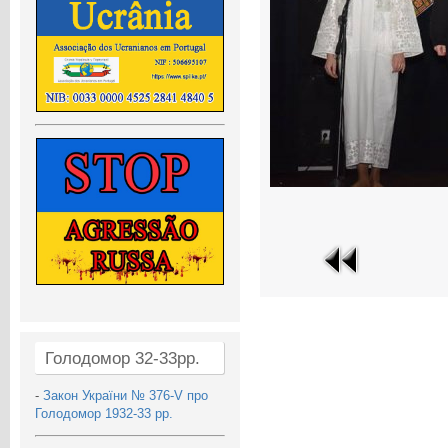
Голодомор 32-33рр.
-
Закон України № 376-V про
Голодомор 1932-33 рр.