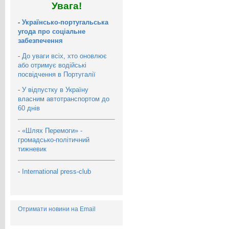
Увага!
-
Українсько-португальська
угода про соціальне
забезпечення
-
До уваги всіх, хто оновлює
або отримує водійські
посвідчення в Португалії
-
У відпустку в Україну
власним автотранспортом до
60 днів
-
«Шлях Перемоги» -
громадсько-політичний
тижневик
-
International press-club
Отримати новини на Email