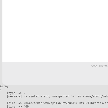
Copyright (c)
Array

(

    [type] => 2

    [message] => syntax error, unexpected '~' in /home/admin/web
    [file] => /home/admin/web/spilka.pt/public_html/libraries/sr
    [line] => 469
