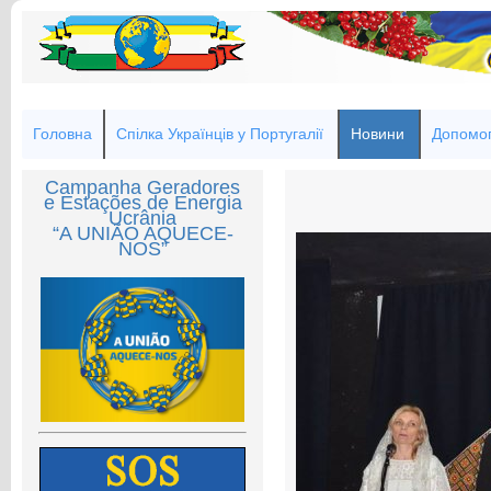
Головна
Спілка Українців у Португалії
Новини
Допомог
Campanha Geradores
e Estações de Energia
Ucrânia
“A UNIÃO AQUECE-
NOS”