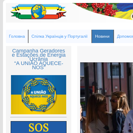
Головна
Спілка Українців у Португалії
Новини
Допомог
Campanha Geradores
e Estações de Energia
Ucrânia
“A UNIÃO AQUECE-
NOS”