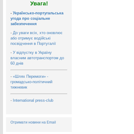
Увага!
-
Українсько-португальська
угода про соціальне
забезпечення
-
До уваги всіх, хто оновлює
або отримує водійські
посвідчення в Португалії
-
У відпустку в Україну
власним автотранспортом до
60 днів
-
«Шлях Перемоги» -
громадсько-політичний
тижневик
-
International press-club
Отримати новини на Email