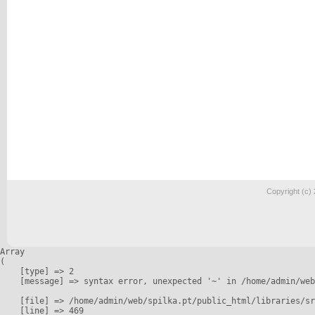
Copyright (c)
Array

(

    [type] => 2

    [message] => syntax error, unexpected '~' in /home/admin/web
    [file] => /home/admin/web/spilka.pt/public_html/libraries/sr
    [line] => 469
