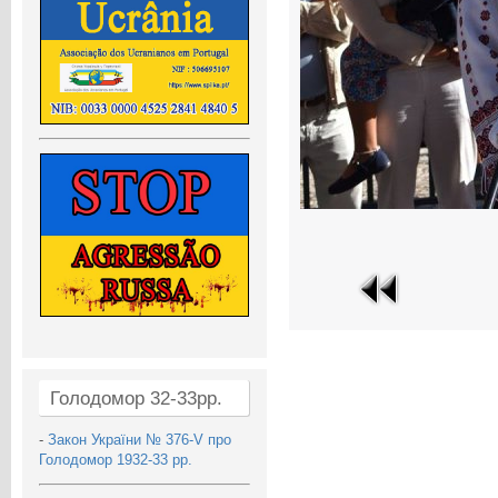
Голодомор 32-33рр.
-
Закон України № 376-V про
Голодомор 1932-33 рр.