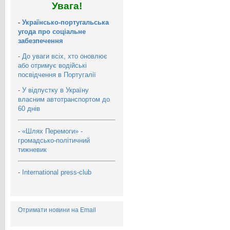
Увага!
-
Українсько-португальська
угода про соціальне
забезпечення
-
До уваги всіх, хто оновлює
або отримує водійські
посвідчення в Португалії
-
У відпустку в Україну
власним автотранспортом до
60 днів
-
«Шлях Перемоги» -
громадсько-політичний
тижневик
-
International press-club
Отримати новини на Email