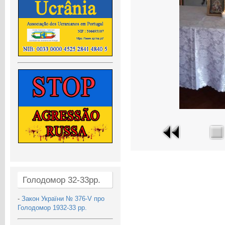
Голодомор 32-33рр.
-
Закон України № 376-V про
Голодомор 1932-33 рр.