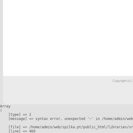
Copyright (c)
Array

(

    [type] => 2

    [message] => syntax error, unexpected '~' in /home/admin/web
    [file] => /home/admin/web/spilka.pt/public_html/libraries/sr
    [line] => 469
