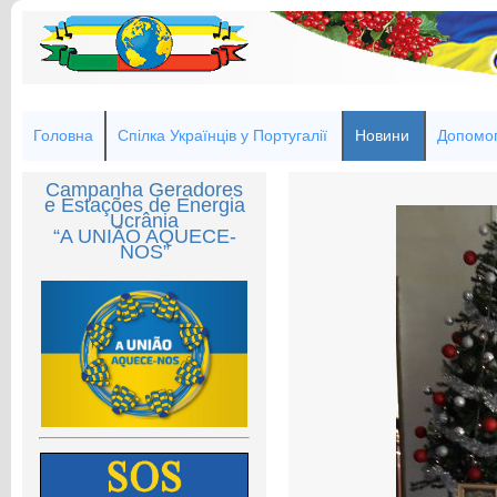
Головна
Спілка Українців у Португалії
Новини
Допомог
Campanha Geradores
e Estações de Energia
Ucrânia
“A UNIÃO AQUECE-
NOS”