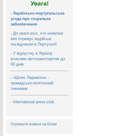
Увага!
-
Українсько-португальська
угода про соціальне
забезпечення
-
До уваги всіх, хто оновлює
або отримує водійські
посвідчення в Португалії
-
У відпустку в Україну
власним автотранспортом до
60 днів
-
«Шлях Перемоги» -
громадсько-політичний
тижневик
-
International press-club
Отримати новини на Email