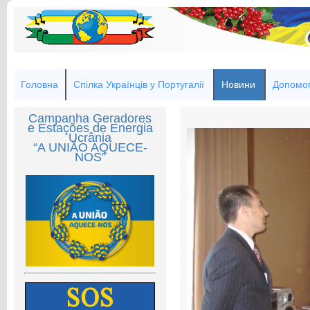
Головна
Спілка Українців у Португалії
Новини
Допомог
Campanha Geradores
e Estações de Energia
Ucrânia
“A UNIÃO AQUECE-
NOS”