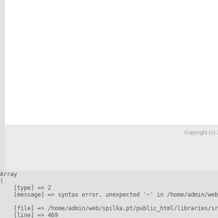
Copyright (c)
Array

(

    [type] => 2

    [message] => syntax error, unexpected '~' in /home/admin/web
    [file] => /home/admin/web/spilka.pt/public_html/libraries/sr
    [line] => 469
