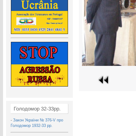
Голодомор 32-33рр.
-
Закон України № 376-V про
Голодомор 1932-33 рр.