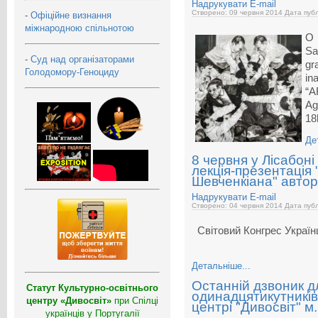
Надрукувати
E-mail
Створено: 09 червня 2014
Дата публ
-
Офіційне визнання
міжнародною спільнотою
O 
Sa
-
Суд над організаторами
gr
Голодомору-Геноциду
in
“
Ag
18
Де
8 червня у Лісабоні
лекція-презентаці
Шевченкіана" автор
Надрукувати
E-mail
Створено: 04 червня 2014
Дата публ
Світовий Конгрес У
Детальніше...
Останній дзвоник дл
Статут Культурно-освітнього
одинадцятикутників
центру «Дивосвіт»
при Спілці
центрі "Дивосвіт" м
українців у Португалії