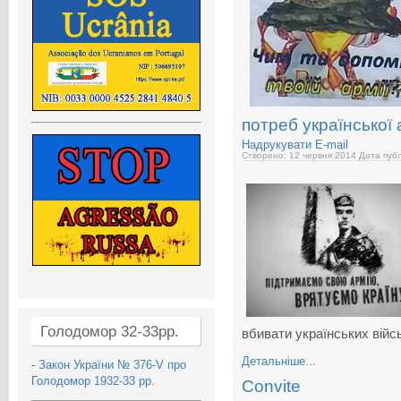
потреб української 
Надрукувати
E-mail
Створено: 12 червня 2014
Дата публ
Голодомор 32-33рр.
вбивати українських вій
Детальніше...
-
Закон України № 376-V про
Голодомор 1932-33 рр.
Convite