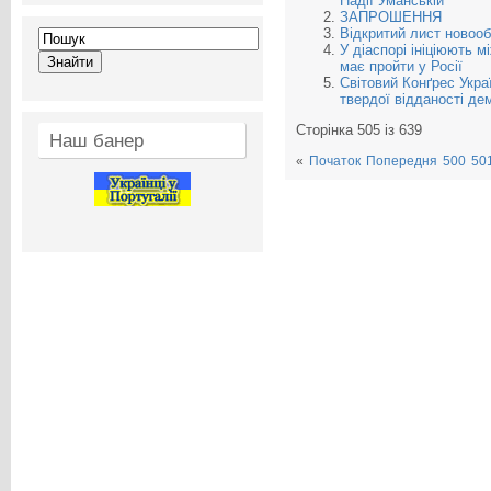
Надії Уманській
ЗАПРОШЕННЯ
Відкритий лист новоо
У діаспорі ініціюють 
має пройти у Росії
Світовий Конґрес Укра
твердої відданості дем
Сторінка 505 із 639
Наш банер
«
Початок
Попередня
500
50