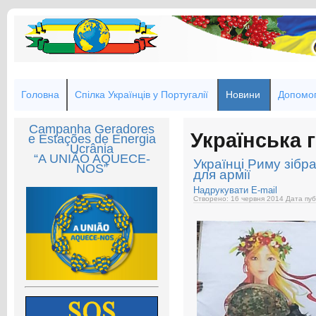
Головна
Спілка Українців у Португалії
Новини
Допомог
Campanha Geradores
Українська 
e Estações de Energia
Ucrânia
“A UNIÃO AQUECE-
Українці Риму зібр
NOS”
для армії
Надрукувати
E-mail
Створено: 16 червня 2014
Дата пуб