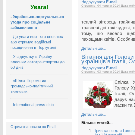
Надрукувати
E-mail
Увага!
Створено: 04 червня 2014
Дата публ
-
Українсько-португальська
теплий вітерець грайли
угода про соціальне
забезпечення
травневі дні такі чудові, 
тому, що весело щебе
-
До уваги всіх, хто оновлює
пахощами квітів. Особлив
або отримує водійські
посвідчення в Португалії
Детальніше...
Вітання для Голови
-
У відпустку в Україну
українців в Італії,
власним автотранспортом до
60 днів
Надрукувати
E-mail
Створено: 03 червня 2014
Дата публ
-
«Шлях Перемоги» -
Спілка У
громадсько-політичний
Голову Хр
тижневик
Італії, 
дарує на
-
International press-club
ласки та 
Детальніше...
Більше статей...
Отримати новини на Email
Привітання для Голови