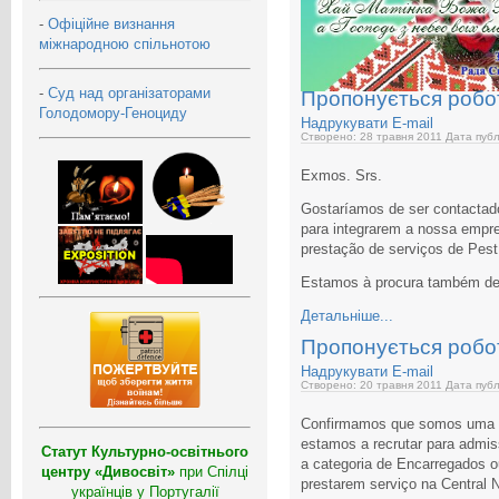
-
Офіційне визнання
міжнародною спільнотою
-
Суд над організаторами
Пропонується робо
Голодомору-Геноциду
Надрукувати
E-mail
Створено: 28 травня 2011
Дата публ
Exmos. Srs.
Gostaríamos de ser contactad
para integrarem a nossa empr
prestação de serviços de Pest
Estamos à procura também de
Детальніше...
Пропонується робо
Надрукувати
E-mail
Створено: 20 травня 2011
Дата публ
Confirmamos que somos uma e
estamos a recrutar para admis
Статут Культурно-освітнього
a categoria de Encarregados 
центру «Дивосвіт»
при Спілці
prestarem serviço na Central 
українців у Португалії