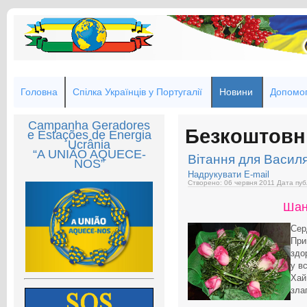
Головна
Спілка Українців у Португалії
Новини
Допомог
Campanha Geradores
Безкоштовн
e Estações de Energia
Ucrânia
“A UNIÃO AQUECE-
Вітання для Васил
NOS”
Надрукувати
E-mail
Створено: 06 червня 2011
Дата пуб
Шан
Сер
При
здо
у в
Хай
зла