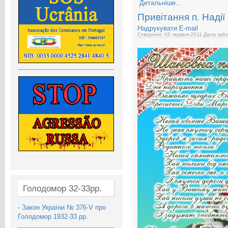
Детальніше...
Привітання п. Надії
Надрукувати
E-mail
Створено: 03 червня 2011
Дата публ
Голодомор 32-33рр.
-
Закон України № 376-V про
Голодомор 1932-33 рр.