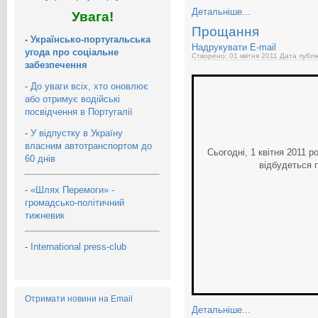
Детальніше...
Увага!
Прощання
-
Українсько-португальська
Надрукувати
E-mail
угода про соціальне
Створено: 01 квітня 2011
Дата публі
забезпечення
-
До уваги всіх, хто оновлює
або отримує водійські
посвідчення в Португалії
-
У відпустку в Україну
власним автотранспортом до
Сьогодні, 1 квітня 2011 ро
60 днів
відбудеться 
-
«Шлях Перемоги» -
громадсько-політичний
тижневик
-
International press-club
Отримати новини на Email
Детальніше...