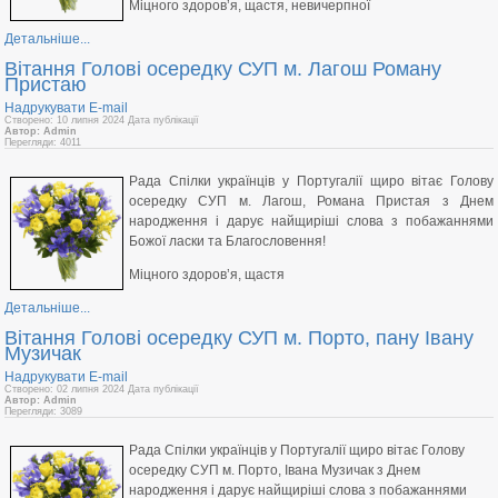
Міцного здоров’я, щастя, невичерпної
Детальніше...
Вітання Голові осередку СУП м. Лагош Роману
Пристаю
Надрукувати
E-mail
Створено: 10 липня 2024
Дата публікації
Автор: Admin
Перегляди: 4011
Рада Спілки українців у Португалії щиро вітає Голову
осередку СУП м. Лагош, Романа Пристая з Днем
народження і дарує найщиріші слова з побажаннями
Божої ласки та Благословення!
Міцного здоров’я, щастя
Детальніше...
Вітання Голові осередку СУП м. Порто, пану Івану
Музичак
Надрукувати
E-mail
Створено: 02 липня 2024
Дата публікації
Автор: Admin
Перегляди: 3089
Рада Спілки українців у Португалії щиро вітає Голову
осередку СУП м. Порто, Івана Музичак з Днем
народження і дарує найщиріші слова з побажаннями