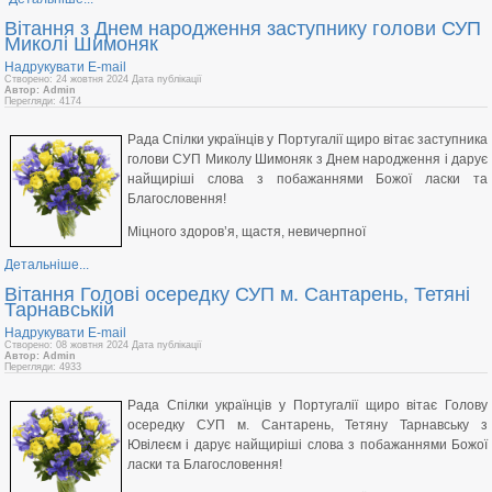
Вітання з Днем народження заступнику голови СУП
Миколі Шимоняк
Надрукувати
E-mail
Створено: 24 жовтня 2024
Дата публікації
Автор: Admin
Перегляди: 4174
Рада Спілки українців у Португалії щиро вітає заступника
голови СУП Миколу Шимоняк з Днем народження і дарує
найщиріші слова з побажаннями Божої ласки та
Благословення!
Міцного здоров’я, щастя, невичерпної
Детальніше...
Вітання Голові осередку СУП м. Сантарень, Тетяні
Тарнавській
Надрукувати
E-mail
Створено: 08 жовтня 2024
Дата публікації
Автор: Admin
Перегляди: 4933
Рада Спілки українців у Португалії щиро вітає Голову
осередку СУП м. Сантарень, Тетяну Тарнавську з
Ювілеєм і дарує найщиріші слова з побажаннями Божої
ласки та Благословення!