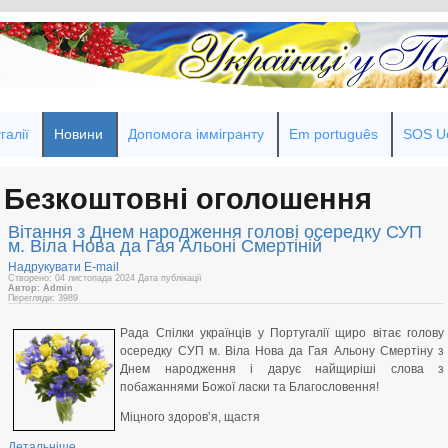
галії
Новини
Допомога іммігранту
Em português
SOS Uc
Безкоштовні оголошення
Вітання з Днем народження голові осередку СУП
м. Віла Нова да Гая Альоні Смертіній
Надрукувати
E-mail
Створено: 04 листопада 2024
Дата публікації
Автор: Admin
Перегляди: 3989
Рада Спілки українців у Португалії щиро вітає голову
осередку СУП м. Віла Нова да Гая Альону Смертіну з
Днем народження і дарує найщиріші слова з
побажаннями Божої ласки та Благословення!
Міцного здоров’я, щастя
Детальніше...