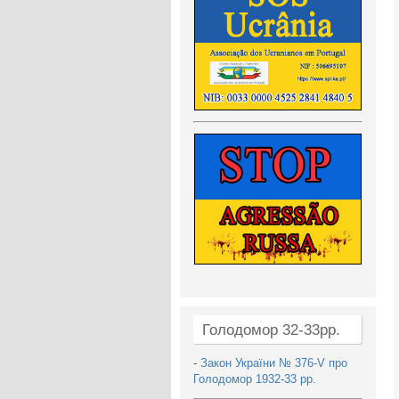
Голодомор 32-33рр.
-
Закон України № 376-V про
Голодомор 1932-33 рр.