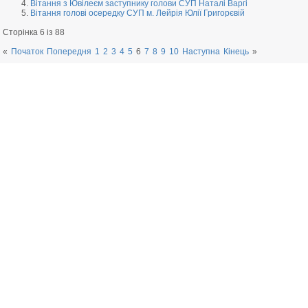
Вітання з Ювілеєм заступнику голови СУП Наталі Варгі
Вітання голові осередку СУП м. Лейрія Юлії Григорєвій
Сторінка 6 із 88
«
Початок
Попередня
1
2
3
4
5
6
7
8
9
10
Наступна
Кінець
»