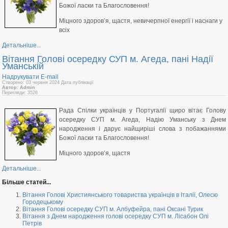
Божої ласки та Благословення!
Міцного здоров’я, щастя, невичерпної енергії і наснаги у
всіх
Детальніше...
Вітання Голові осередку СУП м. Агеда, пані Надії
Уманській
Надрукувати
E-mail
Створено: 03 червня 2024
Дата публікації
Автор: Admin
Перегляди: 3526
Рада Спілки українців у Португалії щиро вітає Голову
осередку СУП м. Агеда, Надію Уманську з Днем
народження і дарує найщиріші слова з побажаннями
Божої ласки та Благословення!
Міцного здоров’я, щастя
Детальніше...
Більше статей...
Вітання Голові Християнського товариства українців в Італії, Олесю
Городецькому
Вітання Голові осередку СУП м. Албуфейра, пані Оксані Турик
Вітання з Днем народження голові осередку СУП м. Лісабон Олі
Петрів