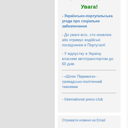
Увага!
-
Українсько-португальська
угода про соціальне
забезпечення
-
До уваги всіх, хто оновлює
або отримує водійські
посвідчення в Португалії
-
У відпустку в Україну
власним автотранспортом до
60 днів
-
«Шлях Перемоги» -
громадсько-політичний
тижневик
-
International press-club
Отримати новини на Email