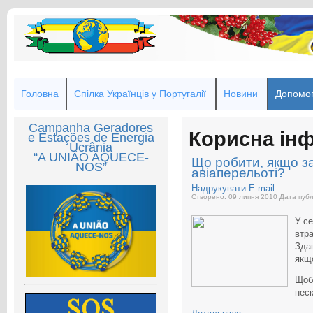
Головна
Спілка Українців у Португалії
Новини
Допомог
Campanha Geradores
Корисна ін
e Estações de Energia
Ucrânia
“A UNIÃO AQUECE-
Що робити, якщо з
NOS”
авіаперельоті?
Надрукувати
E-mail
Створено: 09 липня 2010
Дата публ
У се
втра
Зда
якщ
Щоб
нес