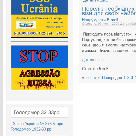
Детальніше...
Перелік необхідних
візи для своїх найб
Надрукувати
E-mail
Створено: 07 липня 2009
Дата публі
Приходить пора відпусток і н
Португалії, хотіли би запрос
себе, щоб ті змогли частково
живемо. Нижче наводимо пер
Детальніше...
Сторінка 5 із 5
«
Початок
Попередня
1
2
3
Голодомор 32-33рр.
-
Закон України № 376-V про
Голодомор 1932-33 рр.