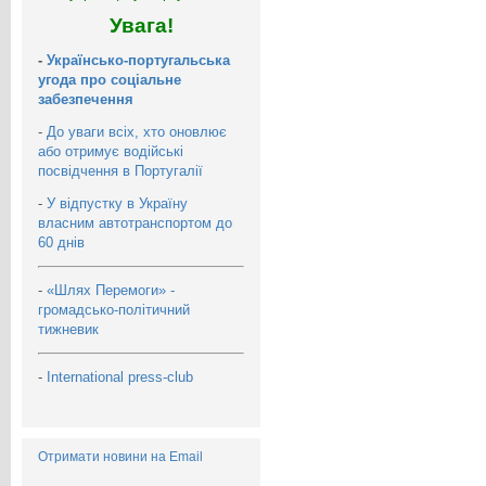
Увага!
-
Українсько-португальська
угода про соціальне
забезпечення
-
До уваги всіх, хто оновлює
або отримує водійські
посвідчення в Португалії
-
У відпустку в Україну
власним автотранспортом до
60 днів
-
«Шлях Перемоги» -
громадсько-політичний
тижневик
-
International press-club
Отримати новини на Email