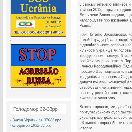
у своєму інтерв’ю впливовій у
7 січня 2013р. щодо традиці
Ви і члени Вашої родини, що
наголошуєте про вживання ал
Різдва.
Пані Наталю Васьковська, ні
сімейні традиції, але, якщо 
відповідальності говорити за 
кількості українців як голов
твердженням, налічує близько
російськомовних газет у Пор
членом Координаційної Ради р
просимо Вас поцікавитися с
традиціями і канонами Східн
давати публічні коментарі дл
створювати негативний імідж 
навіть у релігійні свята, кол
вживання алкоголю.
Важкою працею, ми, українці
Голодомор 32-33рр.
португальському суспільстві
українця, що дбає за свою род
-
Закон України № 376-V про
і більшість європейських на
Голодомор 1932-33 рр.
історію.