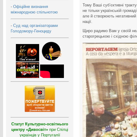
Тому Ваші суб’єктивні тракт
-
Офіційне визнання
не тільки українській громад
міжнародною спільнотою
але й створюють негативний 
нації.
-
Суд над організаторами
Щиро радимо Вам у своїй нел
Голодомору-Геноциду
старогрецькою і східною фі
Статут Культурно-освітнього
центру «Дивосвіт»
при Спілці
українців у Португалії