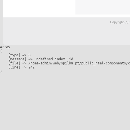
Copyright (c)
Array

(

    [type] => 8

    [message] => Undefined index: id

    [file] => /home/admin/web/spilka.pt/public_html/components/c
    [line] => 242
