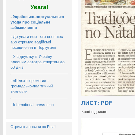
Увага!
-
Українсько-португальська
угода про соціальне
забезпечення
-
До уваги всіх, хто оновлює
або отримує водійські
посвідчення в Португалії
-
У відпустку в Україну
власним автотранспортом до
60 днів
-
«Шлях Перемоги» -
громадсько-політичний
тижневик
ЛИСТ: PDF
-
International press-club
Копії підписів:
Отримати новини на Email