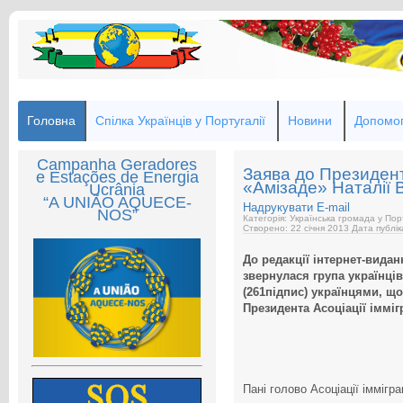
Головна
Спілка Українців у Португалії
Новини
Допомог
Campanha Geradores
Заява до Президента
e Estações de Energia
«Амізаде» Наталії 
Ucrânia
“A UNIÃO AQUECE-
Надрукувати
E-mail
NOS”
Категорія: Українська громада у Пор
Створено: 22 січня 2013
Дата публік
До редакції інтернет-видан
звернулася група українці
(261підпис) українцями, щ
Президента Асоціації імміг
Пані голово Асоціації іммігра