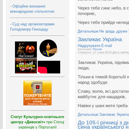
-
Офіційне визнання
Через тебе синє небо, в 
міжнародною спільнотою
почорніє,
Через тебе прийде нелюд і
-
Суд над організаторами
Голодомору-Геноциду
Детальніше:Не зрадь друже 
Закликає Україна
Надрукувати
E-mail
Категорія:
Поезія
Створено: 17 січня 2014
Дата публік
Закликає Україна, піднім
люди,
Тільки в тяжкій боротьбі 
народ здобуде
Славу, волю, всі достатки
майбутнє для нащадків,
Навіки у шані жити треба
Детальніше:Закликає Україн
Статут Культурно-освітнього
До 105-ї річниці з
центру «Дивосвіт»
при Спілці
сина українського н
українців у Португалії