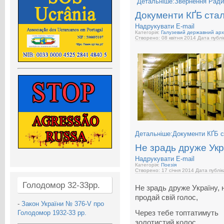
Детальніше:Звернення Ради 
Документи КҐБ ста
Надрукувати
E-mail
Категорія:
Галузевий державний арх
Створено: 08 квітня 2014
Дата публі
Детальніше:Документи КҐБ с
Не зрадь друже Укр
Надрукувати
E-mail
Категорія:
Поезія
Створено: 17 січня 2014
Дата публік
Голодомор 32-33рр.
Не зрадь друже Україну, 
продай свій голос,
-
Закон України № 376-V про
Голодомор 1932-33 рр.
Через тебе топтатимуть
золотистий колос