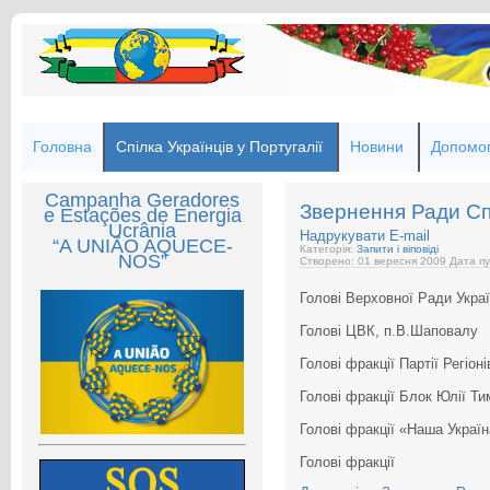
Головна
Спілка Українців у Португалії
Новини
Допомог
Campanha Geradores
Звернення Ради Спі
e Estações de Energia
Ucrânia
Надрукувати
E-mail
“A UNIÃO AQUECE-
Категорія:
Запити і віповіді
NOS”
Створено: 01 вересня 2009
Дата пу
Голові Верховної Ради Украї
Голові ЦВК, п.В.Шаповалу
Голові фракції Партії Регіон
Голові фракції Блок Юлії Ти
Голові фракції «Наша Украї
Голові фракції