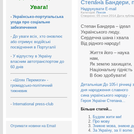
Степана Бандери, 
Увага!
Надрукувати
E-mail
Категорія:
Поезія
Створено: 05 січня 2014
Дата публік
-
Українсько-португальська
угода про соціальне
Степан Бандера – ідеал
забезпечення
Українського люду.
-
До уваги всіх, хто оновлює
Сердечна шана і хвала
або отримує водійські
Від рідного народу!
посвідчення в Португалії
Життя його – наука
-
У відпустку в Україну
нам,
власним автотранспортом до
Як землю захищати,
60 днів
Національну гідність
В бою здобувати!
-
«Шлях Перемоги» -
Детальніше:До 105-ї річниці 
громадсько-політичний
дня народження славного
тижневик
сина українського народу -
Героя України Степана...
-
International press-club
Більше статей...
Будем жити ми!
Про мову
Зникне мова, зникне 
Отримати новини на Email
За Україну, за її волю