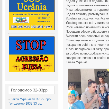
Задля уникнення подальших
Задля припинення вчинення в
їх колаборантами на територі
Задля початку розмінування те
України за рахунок Російсько
Українці всього світу вимага
Росії негайно припинити війсь
Передати зброю військовим 
Вивести весь особовий склад 
Співпрацювати зі слідчим ор
покарання осіб, які вчинили 
У разі непідписання Акту про
за собою право добиватися д
забороною визнання росіян н
Слава Україні!
Голодомор 32-33рр.
-
Закон України № 376-V про
Голодомор 1932-33 рр.