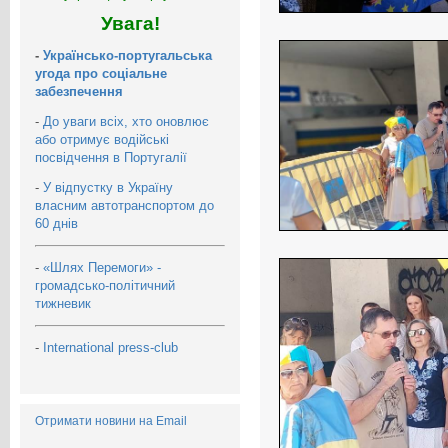
Увага!
-
Українсько-португальська
угода про соціальне
забезпечення
-
До уваги всіх, хто оновлює
або отримує водійські
посвідчення в Португалії
-
У відпустку в Україну
власним автотранспортом до
60 днів
-
«Шлях Перемоги» -
громадсько-політичний
тижневик
-
International press-club
Отримати новини на Email