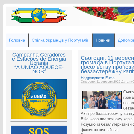
Головна
Спілка Українців у Португалії
Новини
Допомог
Campanha Geradores
Сьогодні, 11 вересн
e Estações de Energia
громада в Португал
Ucrânia
посольству пропози
“A UNIÃO AQUECE-
беззастережну капі
NOS”
Надрукувати
E-mail
Створено: 11 вересня 2022
Дата пуб
Сього
грома
посол
безза
Акт про беззастережну капіт
Військово-політичному керівн
Розуміючи безальтернативніс
фашистських військ;