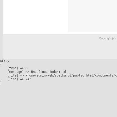
Copyright (c)
Array

(

    [type] => 8

    [message] => Undefined index: id

    [file] => /home/admin/web/spilka.pt/public_html/components/c
    [line] => 242
