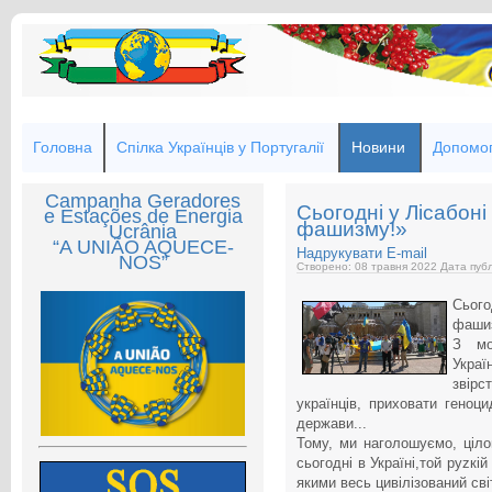
Головна
Спілка Українців у Португалії
Новини
Допомог
Campanha Geradores
Сьогодні у Лісабоні
e Estações de Energia
фашизму!»
Ucrânia
“A UNIÃO AQUECE-
Надрукувати
E-mail
NOS”
Створено: 08 травня 2022
Дата публ
Сього
фаши
З мо
Украї
звірс
українців, приховати геноц
держави...
Тому, ми наголошуємо, ціло
сьогодні в Україні,той руzкі
якими весь цивілізований сві