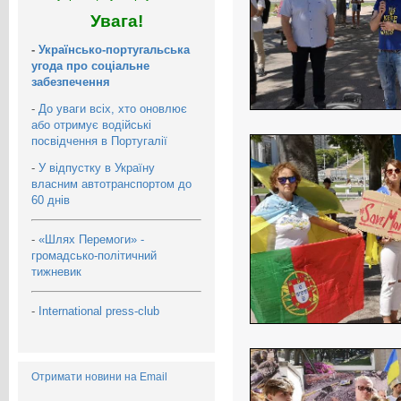
Увага!
-
Українсько-португальська
угода про соціальне
забезпечення
-
До уваги всіх, хто оновлює
або отримує водійські
посвідчення в Португалії
-
У відпустку в Україну
власним автотранспортом до
60 днів
-
«Шлях Перемоги» -
громадсько-політичний
тижневик
-
International press-club
Отримати новини на Email