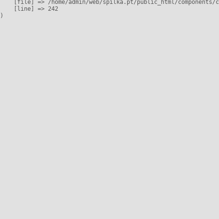
    [file] => /home/admin/web/spilka.pt/public_html/components/c
    [line] => 242
