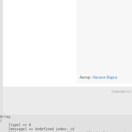
Автор:
Наталя Варга
Copyright (c)
Array

(

    [type] => 8

    [message] => Undefined index: id
